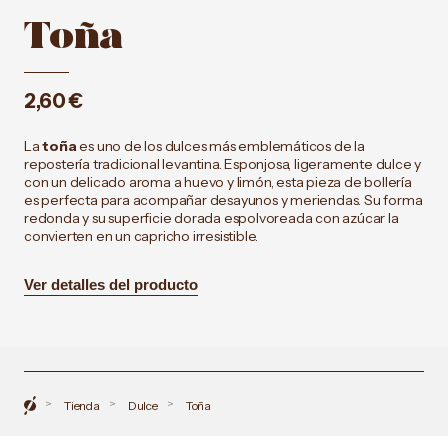
Toña
2,60
€
La
toña
es uno de los dulces más emblemáticos de la
repostería tradicional levantina. Esponjosa, ligeramente dulce y
con un delicado aroma a huevo y limón, esta pieza de bollería
es perfecta para acompañar desayunos y meriendas. Su forma
redonda y su superficie dorada espolvoreada con azúcar la
convierten en un capricho irresistible.
Ver detalles del producto
Inicio
>
>
>
Tienda
Dulce
Toña