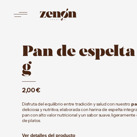
Saltar
al
contenido
Panadería
Zenón
Pan de espelta
g
2,00
€
Disfruta del equilibrio entre tradición y salud con nuestro
pa
deliciosa y nutritiva, elaborada con harina de espelta integr
pan con alto valor nutricional y un sabor suave, ligerament
de platos.
Ver detalles del producto