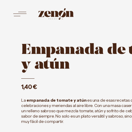
Saltar
al
contenido
Panadería
Zenón
Empanada de 
y atún
1,40
€
La
empanada de tomate y atún
es una de esas recetas
celebraciones y meriendas al aire libre. Con una masa caser
un relleno sabroso que mezcla tomate, atún y sofrito de ce
sabor de siempre. No solo es un plato versátil y sabroso, sin
muy fácil de compartir.